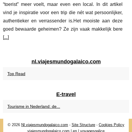
“toerist” meer voelt, maar even een local. In dit artikel
vind je inspiratie voor een trip die nét wat persoonlijker,
authentieker en verrassender is.Het mooiste aan deze
goed bewaarde geheimen? Ze zijn vaak makkelijk bere
[
...
]
nl.viajesmundogalaico.com
Top Read
E-travel
Tourisme in Nederland: de...
© 2026
Nl.viajesmundogalaico.com
-
Site Structure
-
Cookies Policy
viajesmundogalaico.com
|
en
|
voyagesgalice